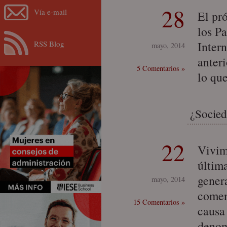
28
Vía e-mail
El pr
los P
RSS Blog
Inter
mayo, 2014
anter
5 Comentarios »
lo qu
¿Socied
22
Vivimo
última
gener
mayo, 2014
comen
15 Comentarios »
causa
denom