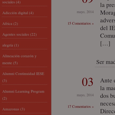
sociales
(4)
la pr
Morag
mayo, 2014
Adicción digital
(4)
adver
Africa
(2)
15 Comentarios »
del I
Comun
Agentes sociales
(22)
[…]
alegría
(1)
Alineación corazón y
Ser mad
mente
(5)
Alumni Continuidad IESE
03
Ante 
(3)
la ma
Alumni Learning Program
dos b
mayo, 2014
(2)
neces
17 Comentarios »
Amazonas
(3)
Direc