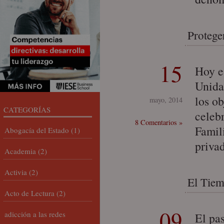
Protege
15
Hoy e
Unida
los o
mayo, 2014
CATEGORÍAS
celeb
8 Comentarios »
Famil
Abogacía del Estado
(1)
priva
Academia
(2)
Activia
(2)
El Tiem
Acto de Lectura
(2)
09
adicción a las redes
El pa