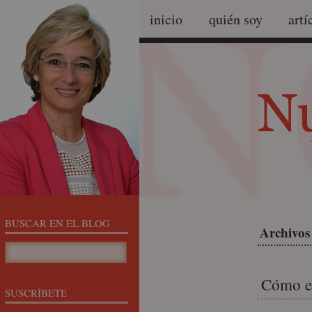
inicio
quién soy
artí
BUSCAR EN EL BLOG
Archivos
Cómo em
SUSCRÍBETE