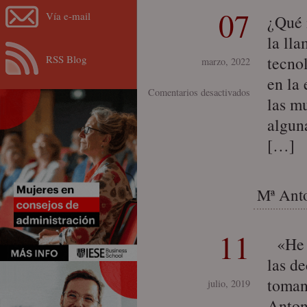
07
Vía e-mail
¿Qué 
la ll
RSS Blog
tecno
marzo, 2022
en la
en
Comentarios desactivados
las m
La
algun
mujer
[…]
ante
la
4ª
Mª Anto
Revolución
Industrial:
retos
11
«He a
y
las de
oportunidades
toman
julio, 2019
Anton