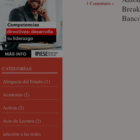
1 Comentario »
Break
Banco
CATEGORÍAS
Abogacía del Estado
(1)
Academia
(2)
Activia
(2)
Acto de Lectura
(2)
adicción a las redes