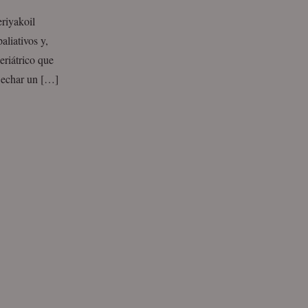
riyakoil
aliativos y,
eriátrico que
s echar un […]