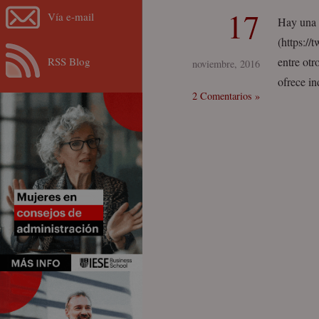
17
Vía e-mail
Hay una d
(https://
RSS Blog
entre otr
noviembre, 2016
ofrece in
2 Comentarios »