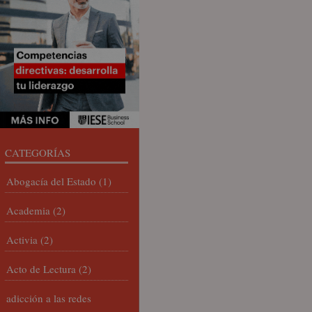
CATEGORÍAS
Abogacía del Estado
(1)
Academia
(2)
Activia
(2)
Acto de Lectura
(2)
adicción a las redes