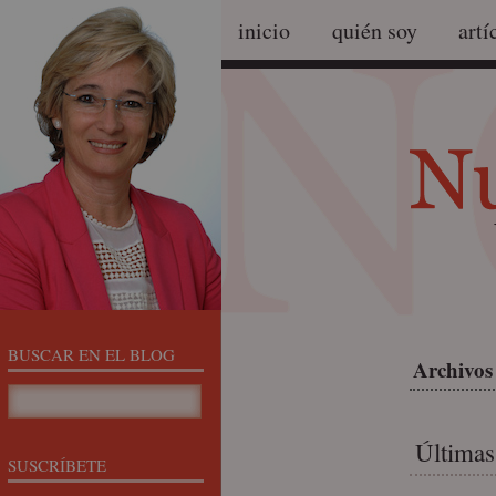
inicio
quién soy
artí
BUSCAR EN EL BLOG
Archivos 
Últimas
SUSCRÍBETE