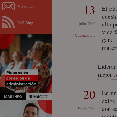
13
Vía e-mail
El pl
cuest
RSS Blog
alta p
julio, 2026
vida 
1 Comentario »
gana u
mater
Liderar 
mejor c
20
En un 
exige 
con s
febrero, 2026
práct