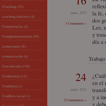
16
refle
Coaching
(19)
la fe,
junio, 2022
coaching directivo
(4)
dos g
1 Comentario »
Lee, 
Competencias
(4)
y tras
Complementariedad
(58)
día a 
compromiso
(8)
comunicación
(4)
Trabajo
Conciliación
(134)
24
¿Cuál
Conferencia
(12)
en el
Confianza
(1)
trans
mayo, 2022
y a in
Conflicto social
(1)
2 Comentarios »
y deb
Congresos
(32)