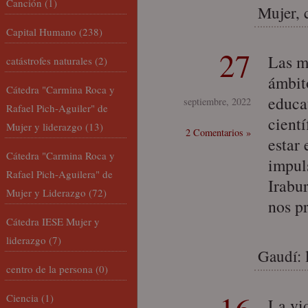
Canción
(1)
Mujer, 
Capital Humano
(238)
27
Las m
catástrofes naturales
(2)
ámbit
Cátedra "Carmina Roca y
educat
septiembre, 2022
Rafael Pich-Aguiler" de
cientí
Mujer y liderazgo
(13)
2 Comentarios »
estar
Cátedra "Carmina Roca y
impuls
Rafael Pich-Aguilera" de
Irabur
Mujer y Liderazgo
(72)
nos p
Cátedra IESE Mujer y
liderazgo
(7)
Gaudí: 
centro de la persona
(0)
Ciencia
(1)
La vi