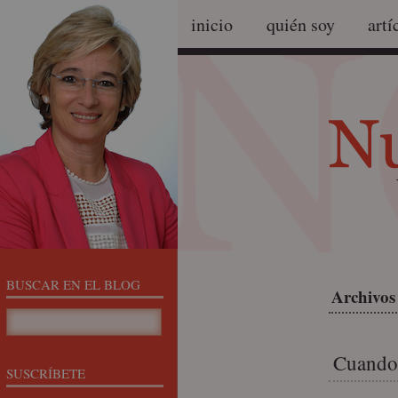
inicio
quién soy
artí
BUSCAR EN EL BLOG
Archivos 
Cuando 
SUSCRÍBETE