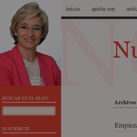
inicio
quién soy
artí
BUSCAR EN EL BLOG
Archivos 
Empieza
SUSCRÍBETE