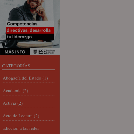
CATEGORÍAS
Abogacía del Estado
(1)
Academia
(2)
Activia
(2)
Acto de Lectura
(2)
adicción a las redes