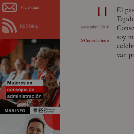
11
Vía e-mail
El pa
Tejid
RSS Blog
Conse
noviembre, 2016
soy m
6 Comentarios »
celeb
van p