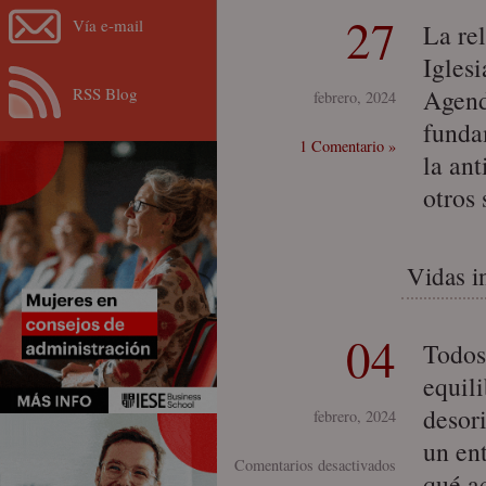
27
Vía e-mail
La re
Igles
RSS Blog
Agend
febrero, 2024
funda
1 Comentario »
la an
otros
Vidas i
04
Todos
equil
desor
febrero, 2024
un en
en
Comentarios desactivados
qué a