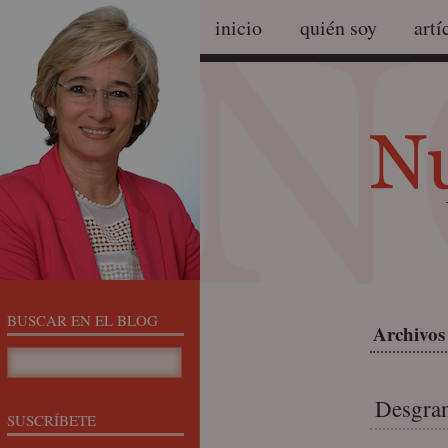
inicio
quién soy
artí
BUSCAR EN EL BLOG
Archivos
Desgran
SUSCRÍBETE