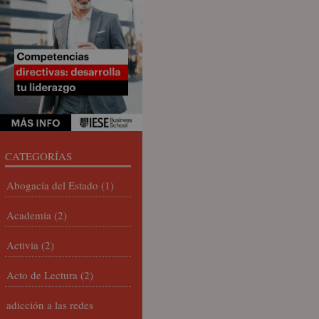
CATEGORÍAS
Abogacía del Estado
(1)
Academia
(2)
Activia
(2)
Acto de Lectura
(2)
adicción a las redes