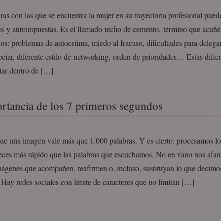
ras con las que se encuentra la mujer en su trayectoria profesional pue
es y autoimpuestas. Es el llamado techo de cemento, término que acuñ
s: problemas de autoestima, miedo al fracaso, dificultades para delegar,
ciar, diferente estilo de networking, orden de prioridades… Estas dific
tar dentro de […]
rtancia de los 7 primeros segundos
que una imagen vale más que 1.000 palabras. Y es cierto: procesamos l
eces más rápido que las palabras que escuchamos. No en vano nos afa
mágenes que acompañen, reafirmen o, incluso, sustituyan lo que decimo
 Hay redes sociales con límite de caracteres que no limitan […]