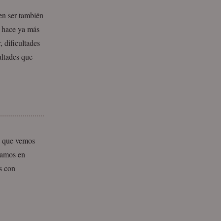
den ser también
é hace ya más
 dificultades
ultades que
o que vemos
namos en
s con