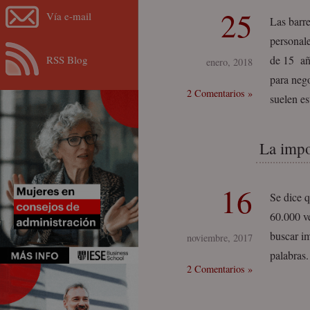
25
Vía e-mail
Las barre
personal
RSS Blog
de 15 año
enero, 2018
para nego
2 Comentarios »
suelen es
La impo
16
Se dice 
60.000 v
buscar i
noviembre, 2017
palabras.
2 Comentarios »