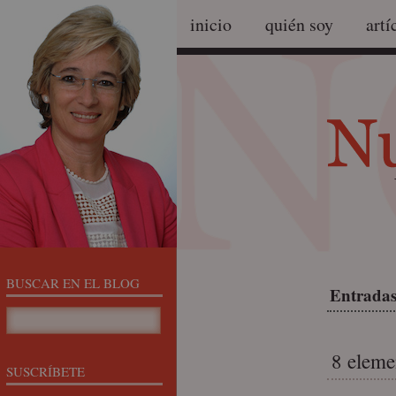
inicio
quién soy
artí
BUSCAR EN EL BLOG
Entradas 
8 eleme
SUSCRÍBETE