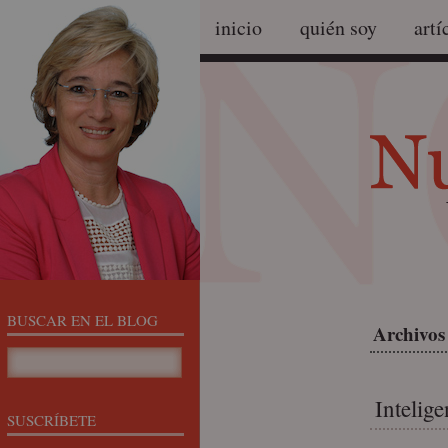
inicio
quién soy
artí
BUSCAR EN EL BLOG
Archivos
Intelig
SUSCRÍBETE