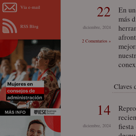
22
Vía e-mail
En un
más di
RSS Blog
herram
diciembre, 2024
afron
2 Comentarios »
mejor
nuest
conex
Claves 
14
Repro
recie
fiesta
diciembre, 2024
despu