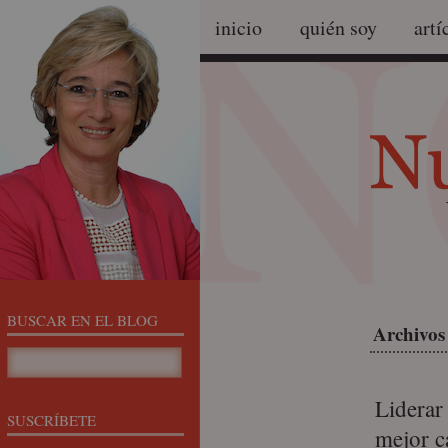
inicio
quién soy
artí
BUSCAR EN EL BLOG
Archivos
Liderar 
SUSCRÍBETE
mejor c