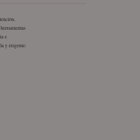
tención,
o herramientas
ia e
lla y exigente: