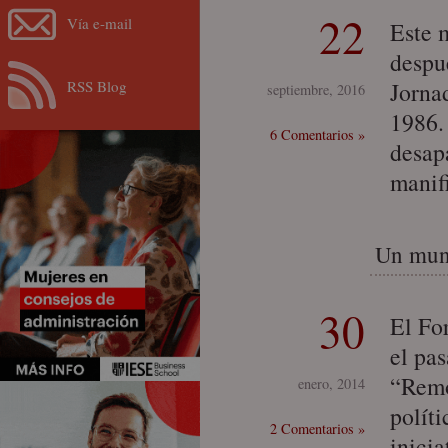
22
Vía e-mail
Este 
despu
RSS Blog
Jorna
septiembre, 2016
1986. 
6 Comentarios »
desap
manif
Un mund
30
El Fo
el pas
“Remo
enero, 2014
políti
2 Comentarios »
inicia