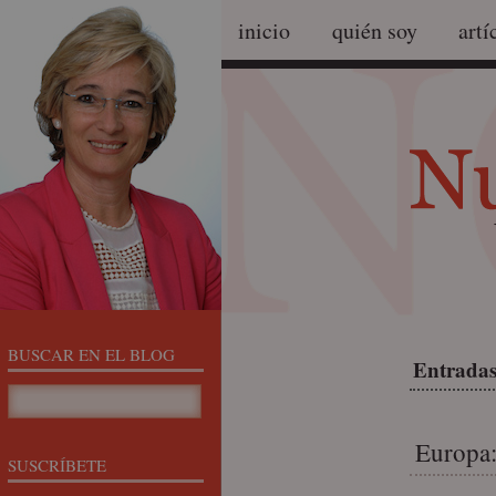
inicio
quién soy
artí
BUSCAR EN EL BLOG
Entradas
Europa:
SUSCRÍBETE