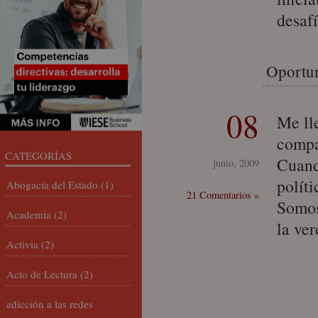
desaf
Oportun
08
Me lle
compa
CATEGORÍAS
Cuand
junio, 2009
polít
Abogacía del Estado
(1)
21 Comentarios »
Somos
Academia
(2)
la ve
Activia
(2)
Acto de Lectura
(2)
adicción a las redes