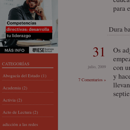
para 
Dura ba
31
Os ad
empez
CATEGORÍAS
con u
julio, 2009
y hace
Abogacía del Estado
(1)
7 Comentarios »
llevan
Academia
(2)
septi
Activia
(2)
Acto de Lectura
(2)
adicción a las redes