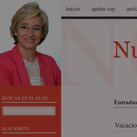
inicio
quién soy
artí
BUSCAR EN EL BLOG
Entradas
Vacacio
SUSCRÍBETE