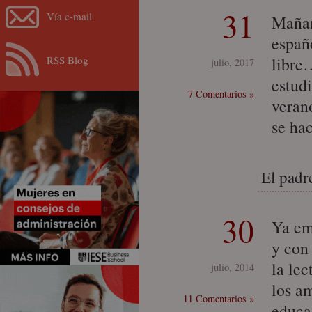
31
Vía e-mail
Mañan
españ
RSS Blog
libre
julio, 2017
estudi
7 Comentarios »
veran
se ha
El padr
30
Ya em
y con
la lec
julio, 2014
los a
11 Comentarios »
educa