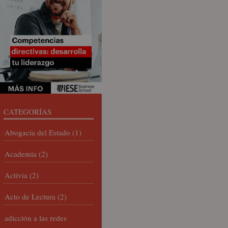
CATEGORÍAS
Abogacía del Estado
(1)
Academia
(2)
Activia
(2)
Acto de Lectura
(2)
adicción a las redes