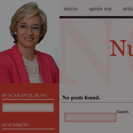
inicio
quién soy
artí
BUSCAR EN EL BLOG
No posts found.
SUSCRÍBETE