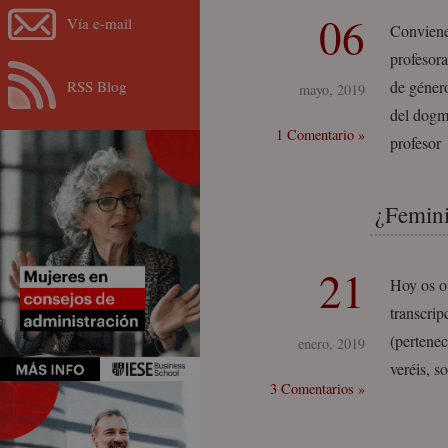
06
Vía e-mail
Conviene 
profesor
RSS Blog
de género
mayo, 2019
del dogma
1 Comentario »
profesor
¿Femin
21
Hoy os o
transcrip
(pertene
enero, 2019
veréis, s
3 Comentarios »