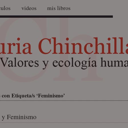
culos
videos
mis libros
 con Etiqueta/s ‘Feminismo’
a y Feminismo