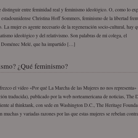
distinguir entre feminidad real y feminismo ideológico. O, como lo exp
a estadounidense Christina Hoff Sommers, feminismo de la libertad fren
. La mujer es agente necesario de la regeneración socio-cultural, hay qu
tismo ideológico y del relativismo. Son palabras de mi colega, el
 Doménec Melé, que ha impartido […]
ismo? ¿Qué feminismo?
frezco el vídeo «Por qué La Marcha de las Mujeres no nos representa» 
ción traducida), publicado por la web norteamericana de noticias, The 
ciente al thinktank, con sede en Washington D.C., The Heritage Found
on muchas y variadas razones por las que estas mujeres se rebelan cont