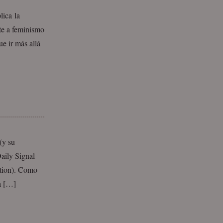
lica la
te a feminismo
e ir más allá
(y su
Daily Signal
ation). Como
ra […]