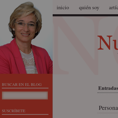
inicio
quién soy
artí
BUSCAR EN EL BLOG
Entradas
Person
SUSCRÍBETE