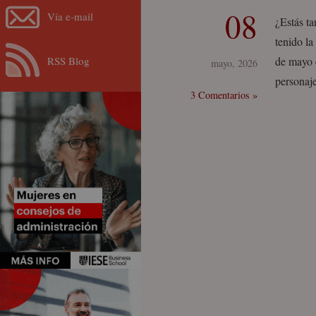
08
Vía e-mail
¿Estás t
tenido l
RSS Blog
de mayo e
mayo, 2026
personaj
3 Comentarios »