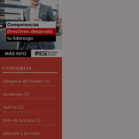
CATEGORÍAS
Abogacía del Estado
(1)
Academia
(2)
Activia
(2)
Acto de Lectura
(2)
adicción a las redes