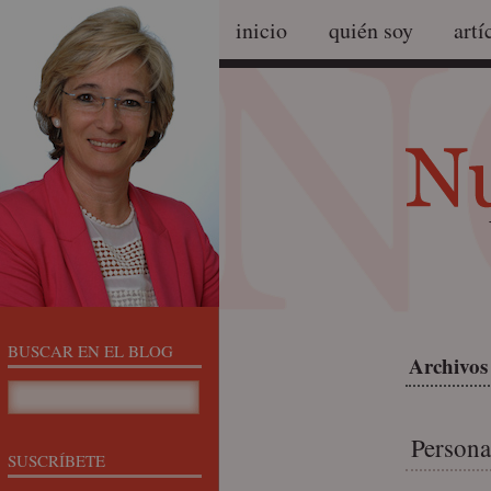
inicio
quién soy
artí
BUSCAR EN EL BLOG
Archivos
Persona 
SUSCRÍBETE