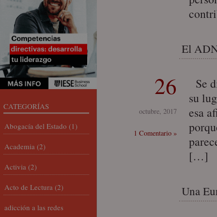
contr
El ADN 
26
Se di
su lu
CATEGORÍAS
esa a
octubre, 2017
porque
Abogacía del Estado
(1)
1 Comentario »
parec
Academia
(2)
[…]
Activia
(2)
Acto de Lectura
(2)
Una Eur
adicción a las redes