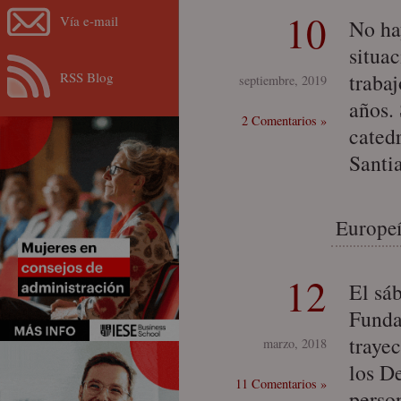
10
Vía e-mail
No ha
situac
RSS Blog
traba
septiembre, 2019
años.
2 Comentarios »
cated
Santi
Europeí
12
El sáb
Funda
traye
marzo, 2018
los D
11 Comentarios »
perso