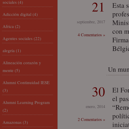
21
sociales
(4)
Esta 
profe
Adicción digital
(4)
Minist
septiembre, 2017
Africa
(2)
con m
4 Comentarios »
Firma
Agentes sociales
(22)
Bélgi
alegría
(1)
Alineación corazón y
Un mund
mente
(5)
Alumni Continuidad IESE
30
El Fo
(3)
el pas
Alumni Learning Program
“Remo
enero, 2014
(2)
políti
2 Comentarios »
Amazonas
(3)
inicia