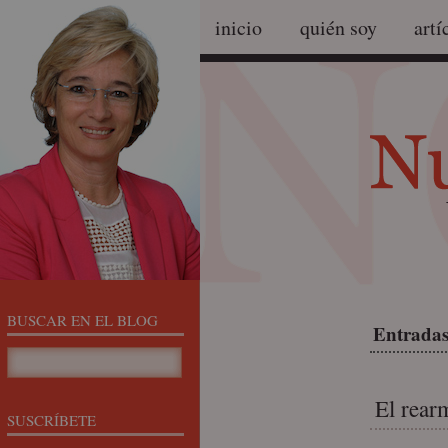
inicio
quién soy
artí
BUSCAR EN EL BLOG
Entradas
El rear
SUSCRÍBETE