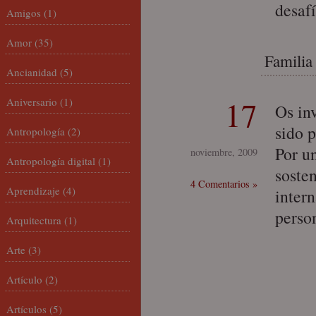
desaf
Amigos
(1)
Amor
(35)
Familia
Ancianidad
(5)
17
Aniversario
(1)
Os in
sido 
Antropología
(2)
Por u
noviembre, 2009
Antropología digital
(1)
sosten
4 Comentarios »
Aprendizaje
(4)
inter
person
Arquitectura
(1)
Arte
(3)
Artículo
(2)
Artículos
(5)