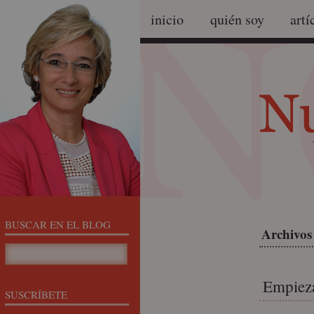
inicio
quién soy
artí
BUSCAR EN EL BLOG
Archivos
Empieza
SUSCRÍBETE