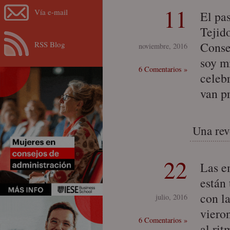
11
Vía e-mail
El pa
Tejid
RSS Blog
Conse
noviembre, 2016
soy m
6 Comentarios »
celeb
van p
Una rev
22
Las e
están
con l
julio, 2016
viero
6 Comentarios »
al rit