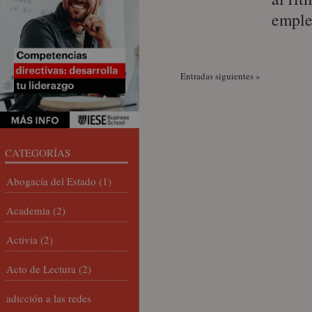
emple
Entradas siguientes »
CATEGORÍAS
Abogacía del Estado
(1)
Academia
(2)
Activia
(2)
Acto de Lectura
(2)
adicción a las redes