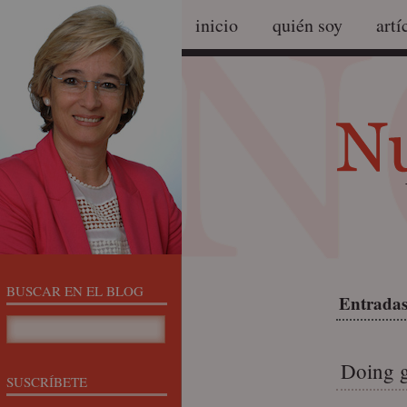
inicio
quién soy
artí
BUSCAR EN EL BLOG
Entradas
Doing 
SUSCRÍBETE