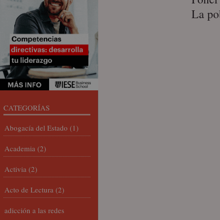
La po
CATEGORÍAS
Abogacía del Estado
(1)
Academia
(2)
Activia
(2)
Acto de Lectura
(2)
adicción a las redes