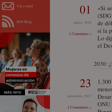
01
Vía e-mail
«Si s
(SDG´
RSS Blog
de dó
marzo, 2018
si la 
1 Comentario »
Lo di
el De
2030: ¿
23
1.300
menos
Desar
noviembre, 2017
ONU i
2 Comentarios »
Poner