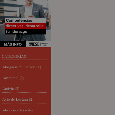
CATEGORÍAS
Abogacía del Estado
(1)
Academia
(2)
Activia
(2)
Acto de Lectura
(2)
adicción a las redes