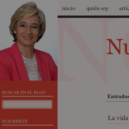
inicio
quién soy
artí
BUSCAR EN EL BLOG
Entradas 
La vida
SUSCRÍBETE