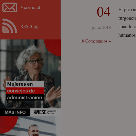
04
Vía e-mail
El próxi
furgoneta
RSS Blog
abandona
julio, 2018
humanos 
10 Comentarios »