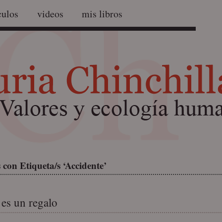
culos
videos
mis libros
con Etiqueta/s ‘Accidente’
 es un regalo