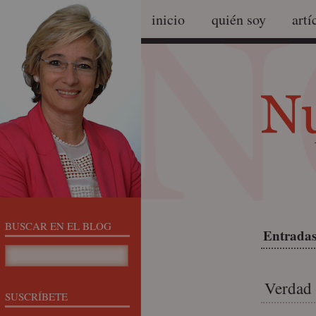
inicio
quién soy
artí
BUSCAR EN EL BLOG
Entradas
Verdad 
SUSCRÍBETE