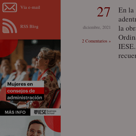
27
Vía e-mail
En la 
adent
RSS Blog
la ob
diciembre, 2021
Ordin
2 Comentarios »
IESE.
recue