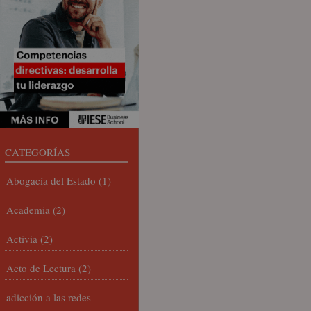
CATEGORÍAS
Abogacía del Estado
(1)
Academia
(2)
Activia
(2)
Acto de Lectura
(2)
adicción a las redes