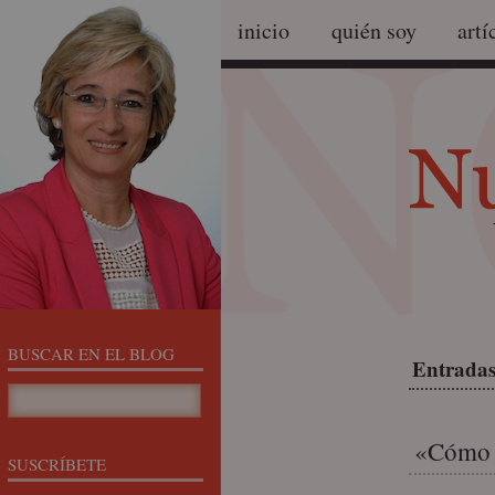
inicio
quién soy
artí
BUSCAR EN EL BLOG
Entradas 
«Cómo h
SUSCRÍBETE