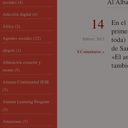
Al Alb
sociales
(4)
Adicción digital
(4)
14
En el
Africa
(2)
primer
toda)
Agentes sociales
(22)
febrero, 2013
de Sa
alegría
(1)
8 Comentarios »
«El a
Alineación corazón y
tambi
mente
(5)
Alumni Continuidad IESE
(3)
Alumni Learning Program
(2)
Amazonas
(3)