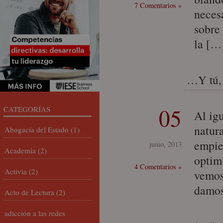
7 Comentarios »
neces
sobre
la […
…Y tú,
05
CATEGORÍAS
Al ig
natur
Abogacía del Estado
(1)
empie
junio, 2013
Academia
(2)
optim
4 Comentarios »
Activia
(2)
vemos 
damos
Acto de Lectura
(2)
adicción a las redes