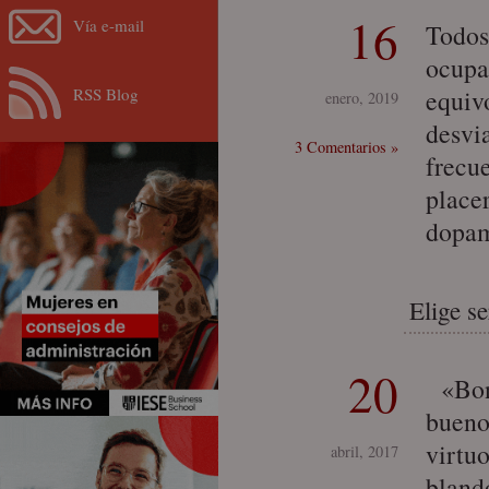
16
Vía e-mail
Todos
ocupa
RSS Blog
equiv
enero, 2019
desvi
3 Comentarios »
frecu
place
dopam
Elige s
20
«Bond
bueno
virtu
abril, 2017
blando