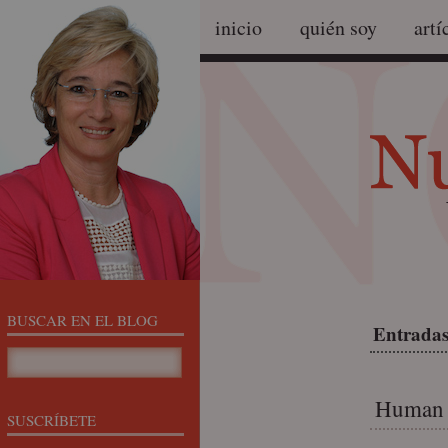
inicio
quién soy
artí
BUSCAR EN EL BLOG
Entradas
Human r
SUSCRÍBETE