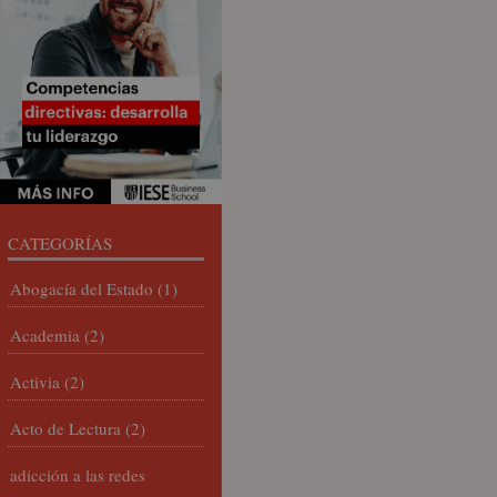
CATEGORÍAS
Abogacía del Estado
(1)
Academia
(2)
Activia
(2)
Acto de Lectura
(2)
adicción a las redes