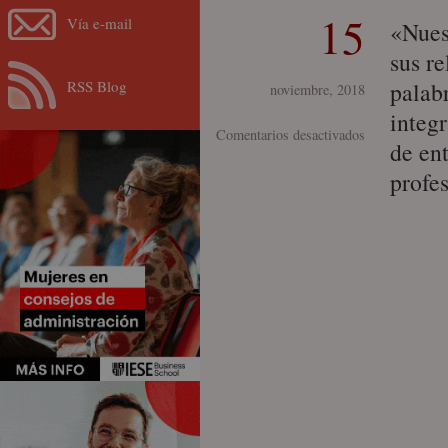
15
Vía e-mail
«Nuest
sus r
RSS Blog
palabr
noviembre, 2018
integ
en
Comentarios desactivados
de en
Human
profe
results