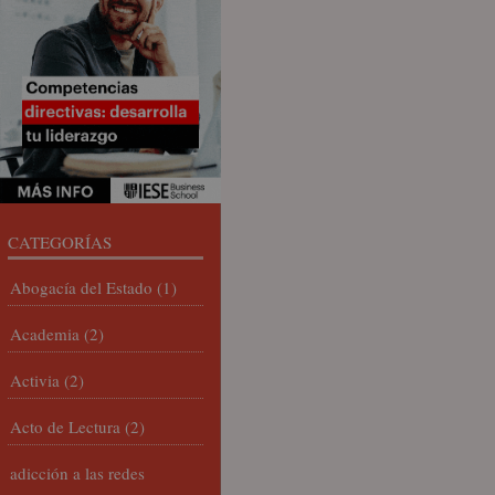
CATEGORÍAS
Abogacía del Estado
(1)
Academia
(2)
Activia
(2)
Acto de Lectura
(2)
adicción a las redes