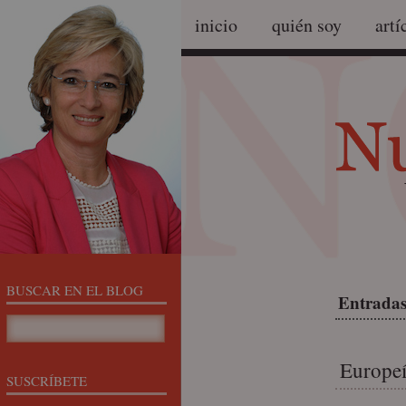
inicio
quién soy
artí
BUSCAR EN EL BLOG
Entradas
Europeí
SUSCRÍBETE