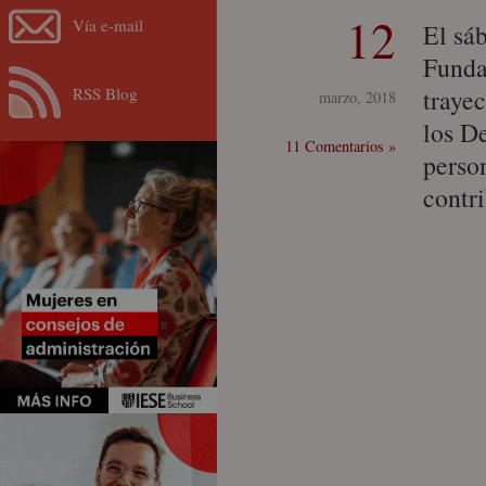
12
Vía e-mail
El sáb
Funda
RSS Blog
traye
marzo, 2018
los D
11 Comentarios »
perso
contr