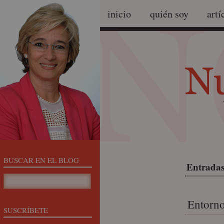
inicio
quién soy
artí
BUSCAR EN EL BLOG
Entradas
Entorno
SUSCRÍBETE