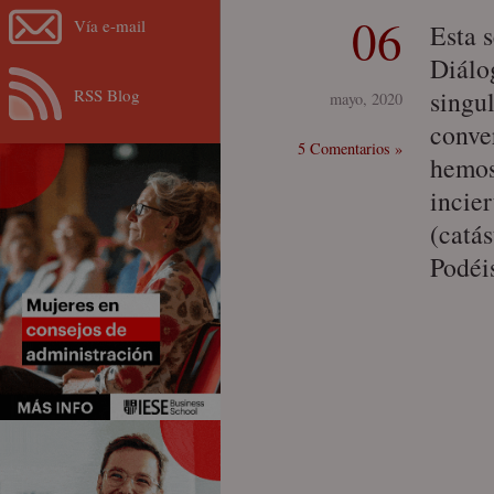
06
Vía e-mail
Esta 
Diálo
RSS Blog
singu
mayo, 2020
conve
5 Comentarios »
hemos
incie
(catás
Podéi