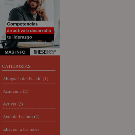
CATEGORÍAS
Abogacía del Estado
(1)
Academia
(2)
Activia
(2)
Acto de Lectura
(2)
adicción a las redes