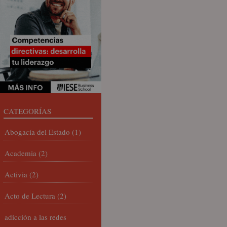
CATEGORÍAS
Abogacía del Estado
(1)
Academia
(2)
Activia
(2)
Acto de Lectura
(2)
adicción a las redes