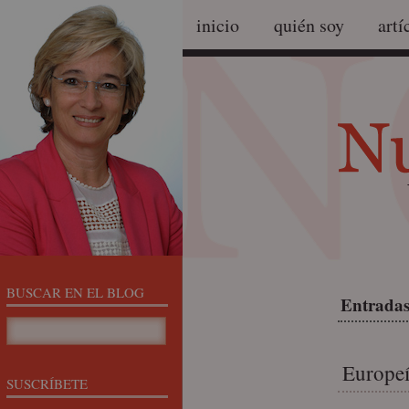
inicio
quién soy
artí
BUSCAR EN EL BLOG
Entradas
Europeí
SUSCRÍBETE