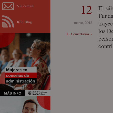
12
Vía e-mail
El sáb
Funda
RSS Blog
traye
marzo, 2018
los D
11 Comentarios »
perso
contr