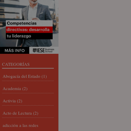
CATEGORÍAS
Abogacía del Estado
(1)
Academia
(2)
Activia
(2)
Acto de Lectura
(2)
adicción a las redes