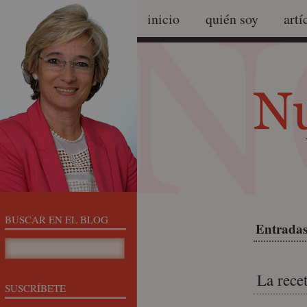
inicio
quién soy
artí
BUSCAR EN EL BLOG
Entradas
La rece
SUSCRÍBETE