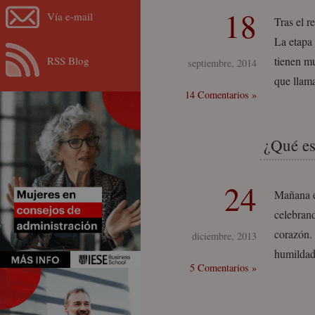
18
Vía e-mail
Tras el r
La etapa 
RSS Blog
tienen m
septiembre, 2014
que llam
14 Comentarios »
¿Qué es
24
Mañana e
celebrand
corazón. 
diciembre, 2013
humildad
5 Comentarios »