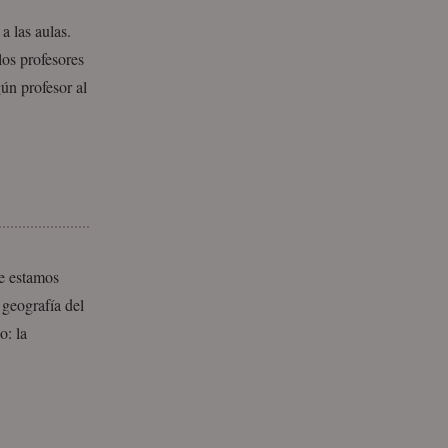
a las aulas.
los profesores
ún profesor al
e estamos
 geografía del
o: la