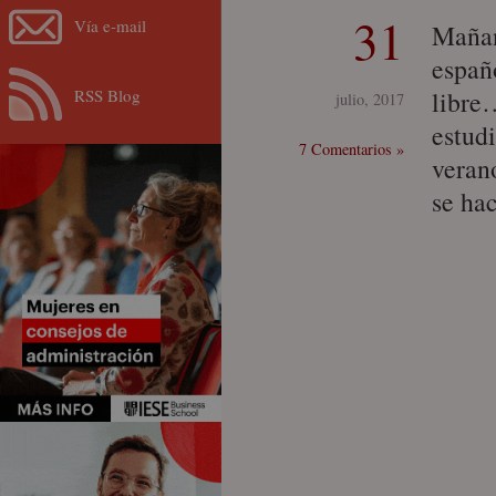
31
Vía e-mail
Mañan
españ
RSS Blog
libre
julio, 2017
estudi
7 Comentarios »
veran
se ha