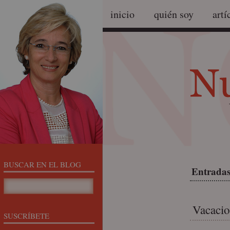
inicio
quién soy
artí
BUSCAR EN EL BLOG
Entradas 
Vacacio
SUSCRÍBETE