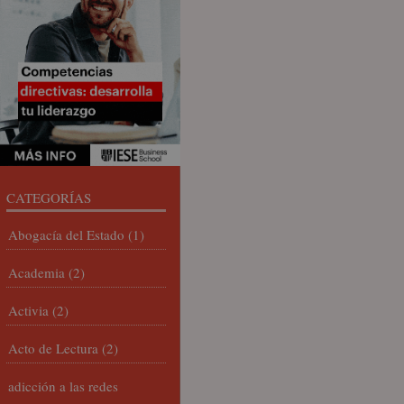
CATEGORÍAS
Abogacía del Estado
(1)
Academia
(2)
Activia
(2)
Acto de Lectura
(2)
adicción a las redes