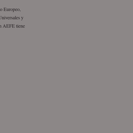
to Europeo,
Universales y
ón AEFE tiene