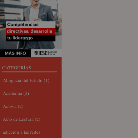
CATEGORÍAS
Abogacía del Estado
(1)
Academia
(2)
Activia
(2)
Acto de Lectura
(2)
adicción a las redes