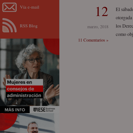
12
Vía e-mail
El sábad
otorgada 
RSS Blog
los Dere
marzo, 2018
como obj
11 Comentarios »