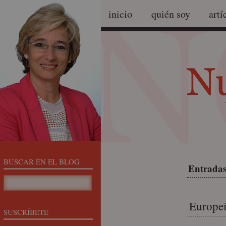
inicio
quién soy
artí
BUSCAR EN EL BLOG
Entradas
Europeí
SUSCRÍBETE