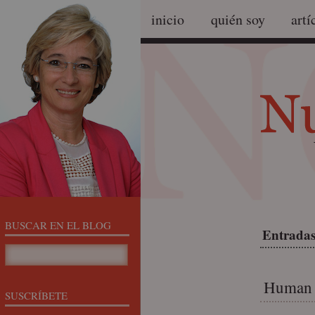
inicio
quién soy
artí
BUSCAR EN EL BLOG
Entradas
Human r
SUSCRÍBETE