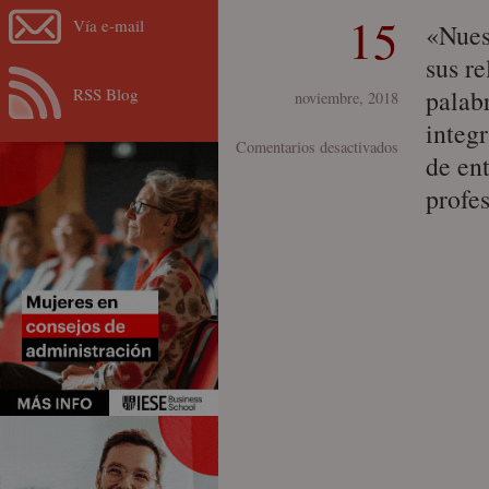
15
Vía e-mail
«Nuest
sus r
RSS Blog
palabr
noviembre, 2018
integ
en
Comentarios desactivados
de en
Human
profe
results