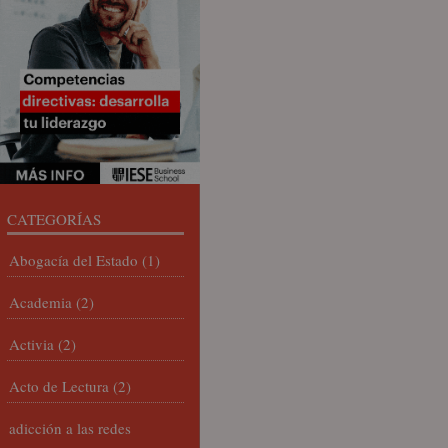
CATEGORÍAS
Abogacía del Estado
(1)
Academia
(2)
Activia
(2)
Acto de Lectura
(2)
adicción a las redes