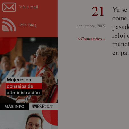
21
Vía e-mail
Ya se
como 
RSS Blog
pasad
septiembre, 2009
reloj 
6 Comentarios »
mundi
en pa