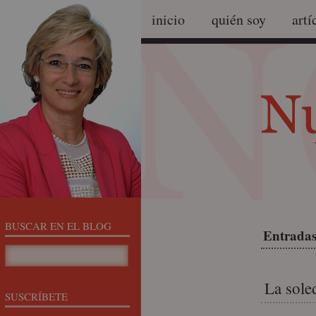
inicio
quién soy
artí
BUSCAR EN EL BLOG
Entradas
La sole
SUSCRÍBETE