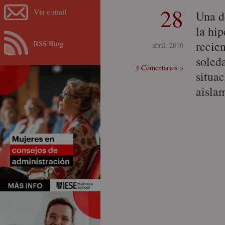
28
Vía e-mail
Una d
la hi
RSS Blog
recien
abril, 2016
soled
4 Comentarios »
situa
aisla