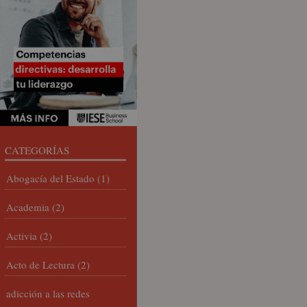
CATEGORÍAS
Abogacía del Estado
(1)
Academia
(2)
Activia
(2)
Acto de Lectura
(2)
adicción a las redes