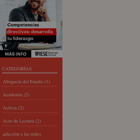
CATEGORÍAS
Abogacía del Estado
(1)
Academia
(2)
Activia
(2)
Acto de Lectura
(2)
adicción a las redes