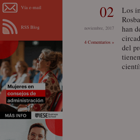
02
Vía e-mail
Los i
Rosba
RSS Blog
han d
noviembre, 2017
circa
4 Comentarios »
del p
tiene
cient