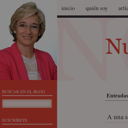
inicio
quién soy
artí
BUSCAR EN EL BLOG
Entradas
A una s
SUSCRÍBETE