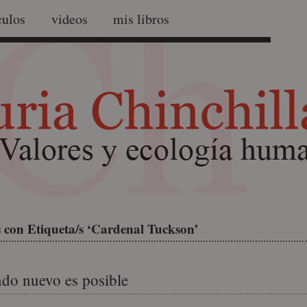
culos
videos
mis libros
 con Etiqueta/s ‘Cardenal Tuckson’
o nuevo es posible