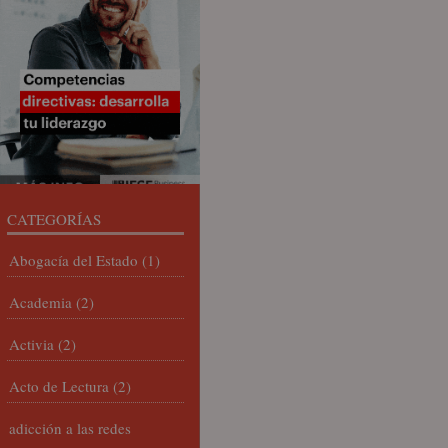
CATEGORÍAS
Abogacía del Estado
(1)
Academia
(2)
Activia
(2)
Acto de Lectura
(2)
adicción a las redes