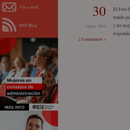
30
Vía e-mail
El Foro 
tenido po
RSS Blog
y los neg
enero, 2014
responder
2 Comentarios »