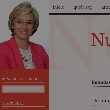
inicio
quién soy
artí
BUSCAR EN EL BLOG
Entradas
Un mund
SUSCRÍBETE