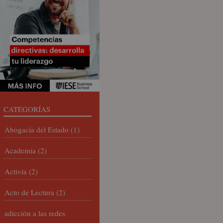
CATEGORÍAS
Abogacía del Estado
(1)
Academia
(2)
Activia
(2)
Acto de Lectura
(2)
adicción a las redes