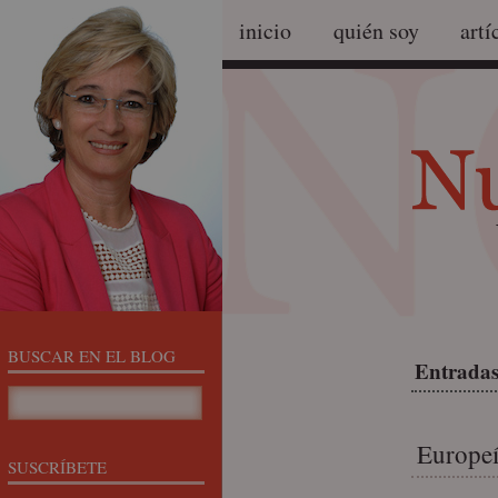
inicio
quién soy
artí
BUSCAR EN EL BLOG
Entradas
Europeí
SUSCRÍBETE