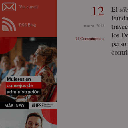
12
Vía e-mail
El sáb
Funda
RSS Blog
traye
marzo, 2018
los D
11 Comentarios »
perso
contr