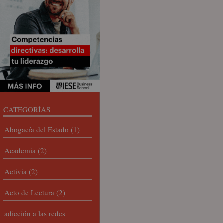
CATEGORÍAS
Abogacía del Estado
(1)
Academia
(2)
Activia
(2)
Acto de Lectura
(2)
adicción a las redes