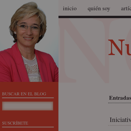
inicio
quién soy
artí
BUSCAR EN EL BLOG
Entradas
Iniciat
SUSCRÍBETE