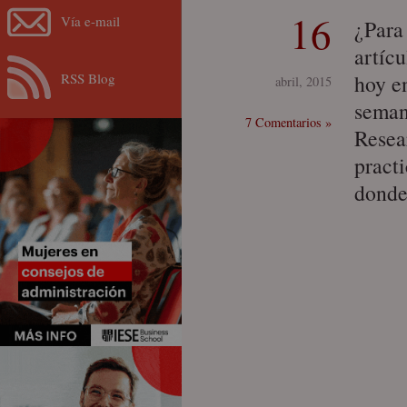
16
Vía e-mail
¿Para
artíc
RSS Blog
hoy e
abril, 2015
seman
7 Comentarios »
Resea
pract
donde