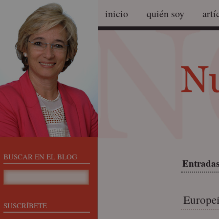
inicio
quién soy
artí
BUSCAR EN EL BLOG
Entradas
Europeí
SUSCRÍBETE