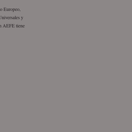
to Europeo,
Universales y
ón AEFE tiene