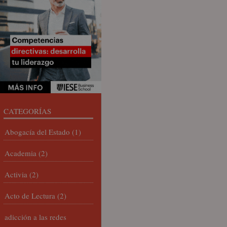
CATEGORÍAS
Abogacía del Estado
(1)
Academia
(2)
Activia
(2)
Acto de Lectura
(2)
adicción a las redes