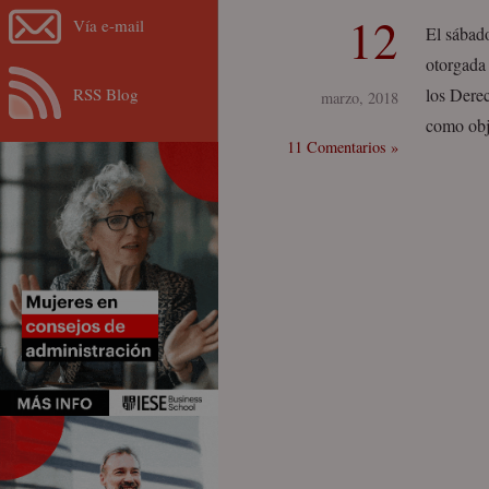
12
Vía e-mail
El sábad
otorgada 
RSS Blog
los Dere
marzo, 2018
como obj
11 Comentarios »