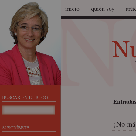
inicio
quién soy
artí
BUSCAR EN EL BLOG
Entradas 
¡No más
SUSCRÍBETE