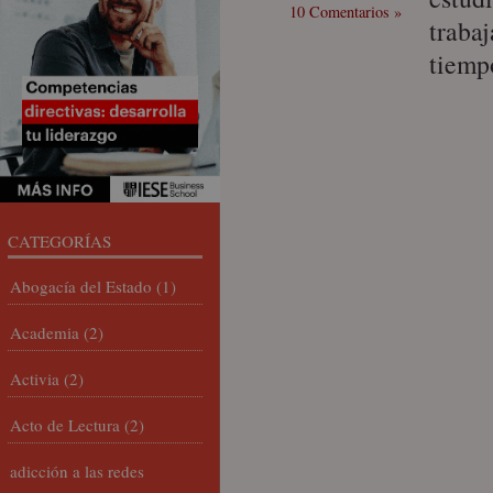
10 Comentarios »
traba
tiemp
CATEGORÍAS
Abogacía del Estado
(1)
Academia
(2)
Activia
(2)
Acto de Lectura
(2)
adicción a las redes