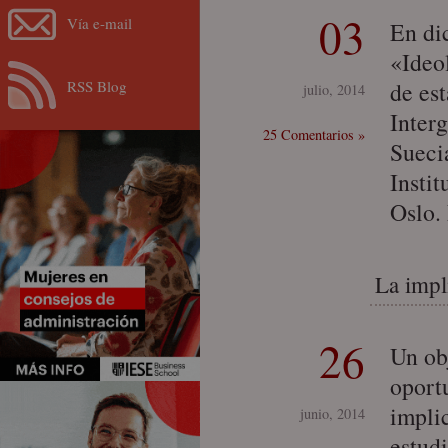
03
Vía e-mail
En di
«Ideo
RSS Blog
de es
julio, 2014
Inter
25 Comentarios »
Sueci
Insti
Oslo.
La impl
26
Un ob
oport
impli
junio, 2014
estud