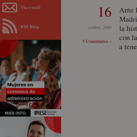
16
Vía e-mail
Ante 
Madri
RSS Blog
la his
octubre, 2009
con l
5 Comentarios »
a ten