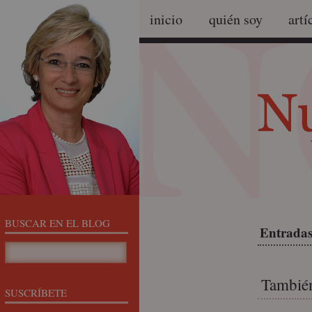
inicio
quién soy
artí
BUSCAR EN EL BLOG
Entradas
También
SUSCRÍBETE