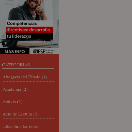
CATEGORÍAS
Abogacía del Estado
(1)
Academia
(2)
Activia
(2)
Acto de Lectura
(2)
adicción a las redes