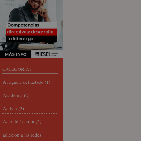
CATEGORÍAS
Abogacía del Estado
(1)
Academia
(2)
Activia
(2)
Acto de Lectura
(2)
adicción a las redes