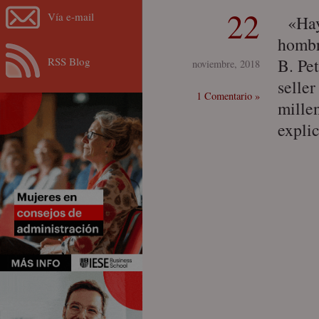
22
Vía e-mail
«Hay 
hombr
RSS Blog
B. Pet
noviembre, 2018
seller
1 Comentario »
mille
expli