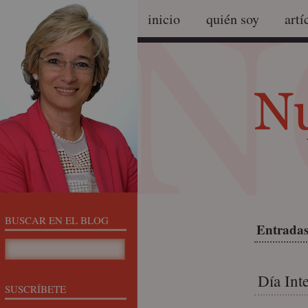
inicio
quién soy
artí
BUSCAR EN EL BLOG
Entradas
Día Int
SUSCRÍBETE