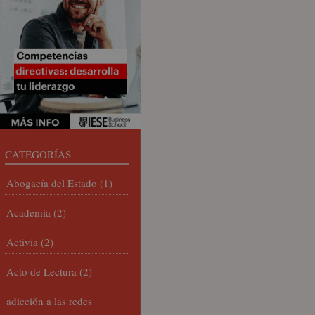
CATEGORÍAS
Abogacía del Estado
(1)
Academia
(2)
Activia
(2)
Acto de Lectura
(2)
adicción a las redes