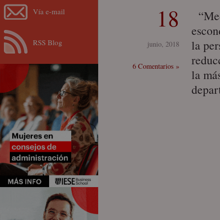
18
Vía e-mail
“Medi
escon
RSS Blog
la per
junio, 2018
reduc
6 Comentarios »
la má
depar