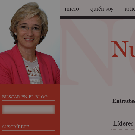
inicio
quién soy
artí
BUSCAR EN EL BLOG
Entradas
Líderes
SUSCRÍBETE