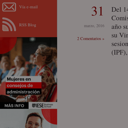
31
Vía e-mail
Del 1
Comis
RSS Blog
año s
marzo, 2016
su Vi
2 Comentarios »
sesion
(IPF)