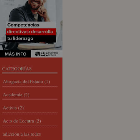
CATEGORÍAS
Abogacía del Estado
(1)
Academia
(2)
Activia
(2)
Acto de Lectura
(2)
adicción a las redes