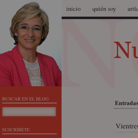
inicio
quién soy
artí
BUSCAR EN EL BLOG
Entradas
Vientre
SUSCRÍBETE