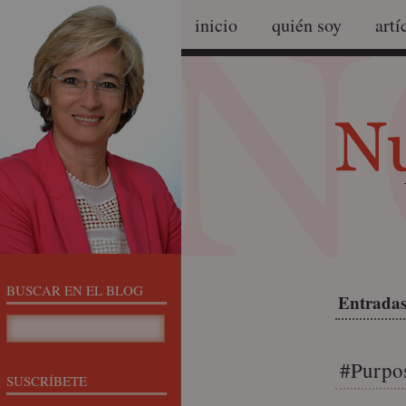
inicio
quién soy
artí
BUSCAR EN EL BLOG
Entradas
#Purpo
SUSCRÍBETE