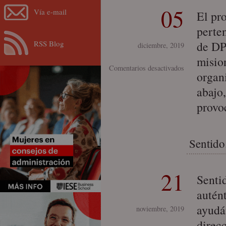
05
Vía e-mail
El pro
perte
RSS Blog
de DP
diciembre, 2019
misio
en
Comentarios desactivados
organ
#PurposeDrive
abajo,
provo
Sentido
21
Senti
autént
ayudá
noviembre, 2019
direc