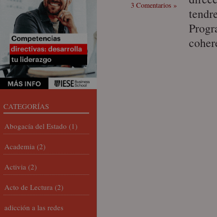
3 Comentarios »
tendr
Progr
coher
CATEGORÍAS
Abogacía del Estado
(1)
Academia
(2)
Activia
(2)
Acto de Lectura
(2)
adicción a las redes