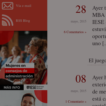
28
Vía e-mail
Ayer 
MBA d
RSS Blog
IESE 
mayo, 2015
estuv
6 Comentarios »
oport
uno 
El juego
08
Ayer 
exter
de me
mayo, 2015
está 
1 Comentario »
socia