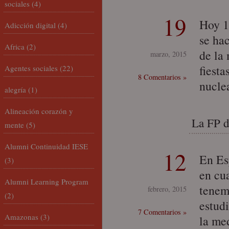
sociales
(4)
19
Hoy 1
Adicción digital
(4)
se hac
Africa
(2)
de la 
marzo, 2015
fiesta
Agentes sociales
(22)
8 Comentarios »
nucle
alegría
(1)
Alineación corazón y
La FP d
mente
(5)
Alumni Continuidad IESE
12
En Es
(3)
en cu
Alumni Learning Program
tenem
febrero, 2015
(2)
estud
7 Comentarios »
Amazonas
(3)
la me