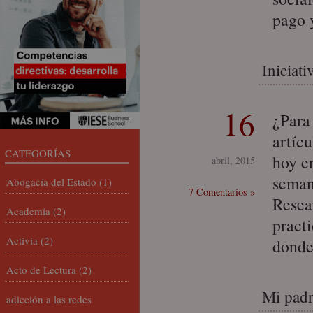
pago 
Iniciat
16
¿Para
artíc
CATEGORÍAS
hoy e
abril, 2015
seman
Abogacía del Estado
(1)
7 Comentarios »
Resea
Academia
(2)
pract
Activia
(2)
donde
Acto de Lectura
(2)
Mi pad
adicción a las redes