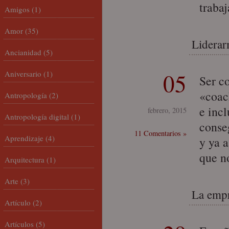
traba
Amigos
(1)
Amor
(35)
Liderar
Ancianidad
(5)
05
Aniversario
(1)
Ser c
«coac
Antropología
(2)
e incl
febrero, 2015
Antropología digital
(1)
conseg
11 Comentarios »
Aprendizaje
(4)
y ya a
que n
Arquitectura
(1)
Arte
(3)
La empre
Artículo
(2)
Artículos
(5)