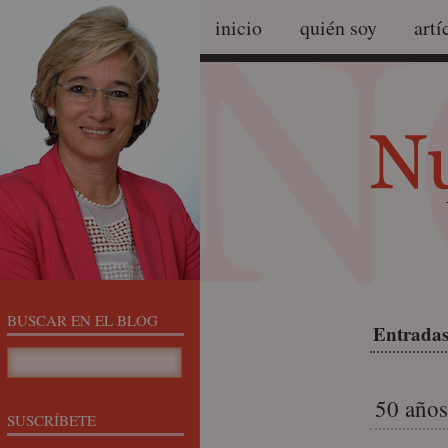
inicio
quién soy
artí
BUSCAR EN EL BLOG
Entradas
50 año
SUSCRÍBETE