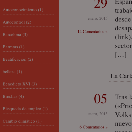
29
Españ
trabaj
Autoconocimiento
(1)
desde
enero, 2015
Autocontrol
(2)
desap
14 Comentarios »
Barcelona
(3)
(link)
sector
Barreras
(1)
[…]
Beatificación
(2)
belleza
(1)
La Cart
Benedicto XVI
(3)
05
Tras 
Brechas
(4)
(«Prio
Búsqueda de empleo
(1)
Volks
enero, 2015
Cambio climático
(1)
nuevo
6 Comentarios »