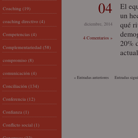
04
El equ
Coaching
(19)
un he
coaching directivo
(4)
qué r
diciembre, 2014
demog
Competencias
(4)
4 Comentarios »
20% d
Complementariedad
(58)
actua
compromiso
(8)
comunicación
(4)
« Entradas anteriores
Entradas sigu
Conciliación
(134)
Conferencia
(12)
Confianza
(1)
Conflicto social
(1)
Congresos
(32)