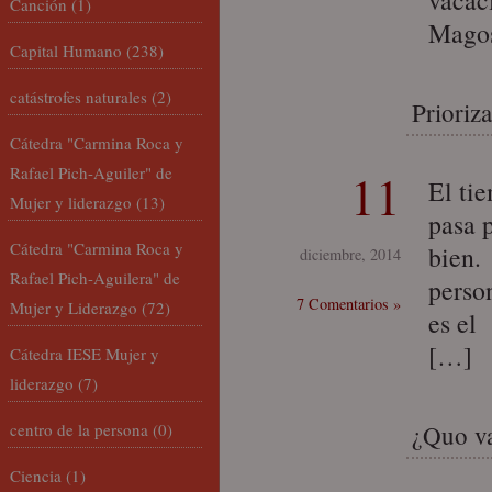
vacac
Canción
(1)
Magos
Capital Humano
(238)
catástrofes naturales
(2)
Prioriz
Cátedra "Carmina Roca y
Rafael Pich-Aguiler" de
11
El ti
Mujer y liderazgo
(13)
pasa 
Cátedra "Carmina Roca y
bien.
diciembre, 2014
Rafael Pich-Aguilera" de
person
7 Comentarios »
Mujer y Liderazgo
(72)
es el 
[…]
Cátedra IESE Mujer y
liderazgo
(7)
centro de la persona
(0)
¿Quo va
Ciencia
(1)