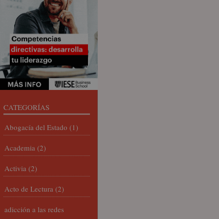
CATEGORÍAS
Abogacía del Estado
(1)
Academia
(2)
Activia
(2)
Acto de Lectura
(2)
adicción a las redes