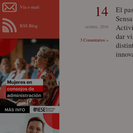
14
Vía e-mail
El pa
Sensa
RSS Blog
Activ
octubre, 2016
dar vi
3 Comentarios »
disti
innov