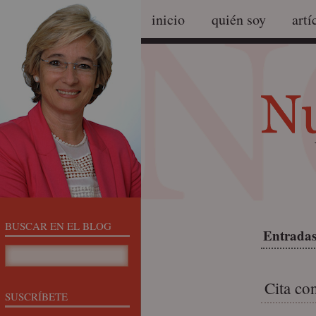
inicio
quién soy
artí
BUSCAR EN EL BLOG
Entradas
Cita co
SUSCRÍBETE