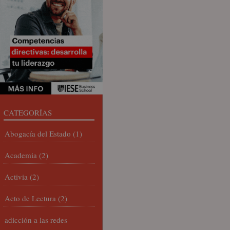
CATEGORÍAS
Abogacía del Estado
(1)
Academia
(2)
Activia
(2)
Acto de Lectura
(2)
adicción a las redes