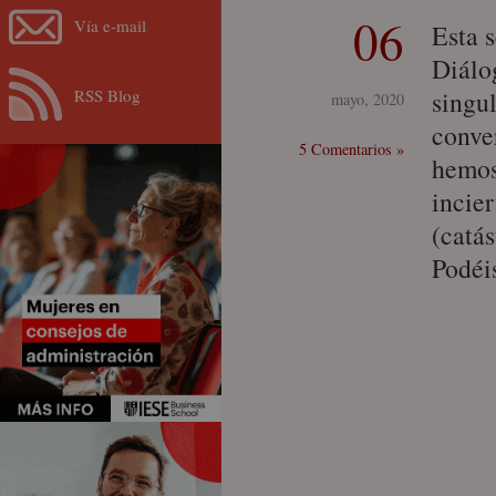
06
Vía e-mail
Esta 
Diálo
RSS Blog
singu
mayo, 2020
conve
5 Comentarios »
hemos
incie
(catás
Podéi