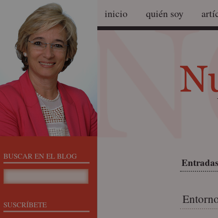
inicio
quién soy
artí
BUSCAR EN EL BLOG
Entradas
Entorno
SUSCRÍBETE