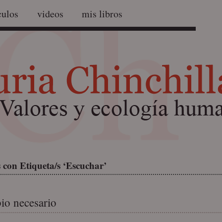
culos
videos
mis libros
 con Etiqueta/s ‘Escuchar’
io necesario