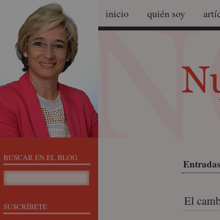
inicio
quién soy
artí
BUSCAR EN EL BLOG
Entradas
El camb
SUSCRÍBETE