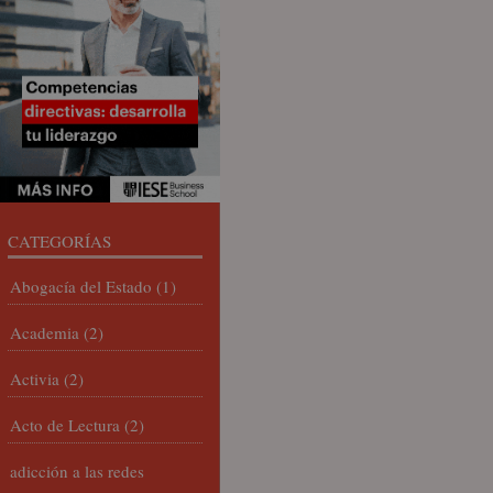
CATEGORÍAS
Abogacía del Estado
(1)
Academia
(2)
Activia
(2)
Acto de Lectura
(2)
adicción a las redes