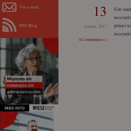
13
Vía e-mail
Este mar
necesari
RSS Blog
primer te
octubre, 2017
necesari
4 Comentarios »