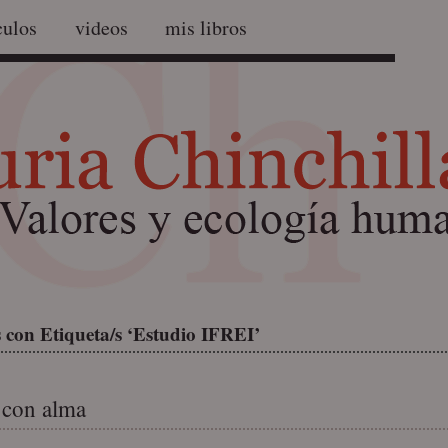
culos
videos
mis libros
 con Etiqueta/s ‘Estudio IFREI’
 con alma