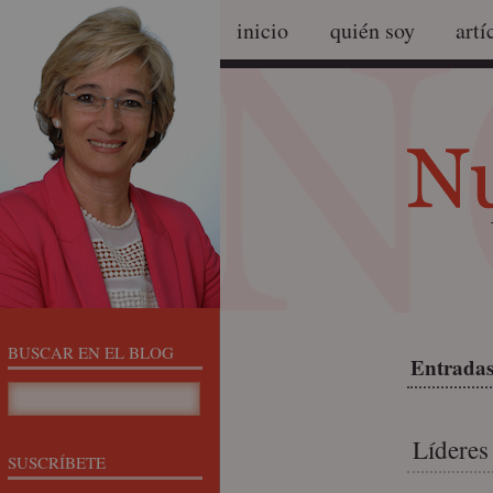
inicio
quién soy
artí
BUSCAR EN EL BLOG
Entradas
Líderes
SUSCRÍBETE