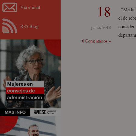
18
Vía e-mail
“Medir e
el de reb
RSS Blog
considera
junio, 2018
departam
6 Comentarios »