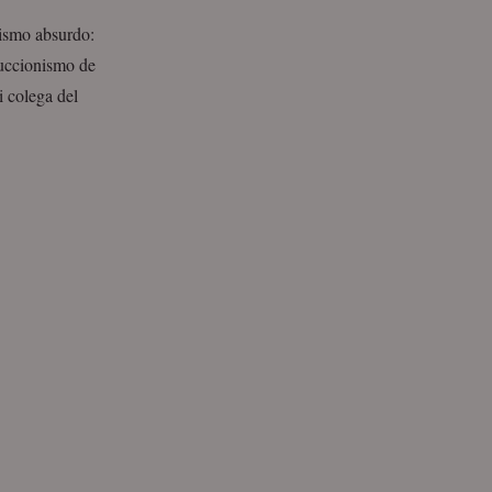
nismo absurdo:
educcionismo de
i colega del