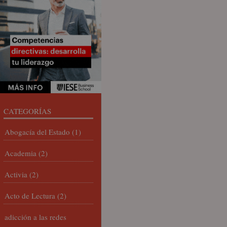
CATEGORÍAS
Abogacía del Estado
(1)
Academia
(2)
Activia
(2)
Acto de Lectura
(2)
adicción a las redes