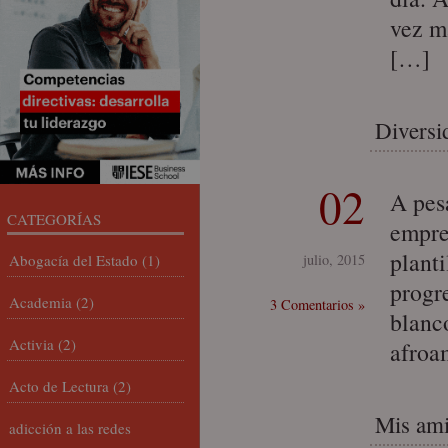
vez má
[…]
Diversid
02
A pesa
CATEGORÍAS
empre
planti
Abogacía del Estado
(1)
julio, 2015
progr
Academia
(2)
3 Comentarios »
blanc
Activia
(2)
afroa
Acto de Lectura
(2)
Mis ami
adicción a las redes