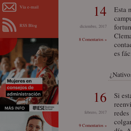
14
Vía e-mail
Esta 
campu
RSS Blog
fortun
diciembre, 2017
Clema
8 Comentarios »
conta
es fá
¿Nativo
16
Si est
reenv
redes
febrero, 2017
colga
9 Comentarios »
día. 