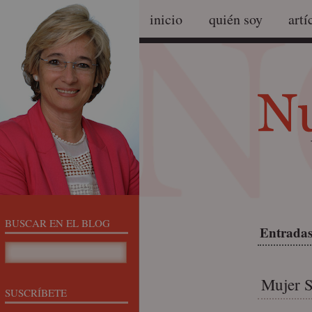
inicio
quién soy
artí
BUSCAR EN EL BLOG
Entradas
Mujer S
SUSCRÍBETE