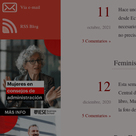
11
Vía e-mail
Hace uno
desde Ec
RSS Blog
necesario
octubre, 2021
no precis
3 Comentarios »
Feminis
12
Esta sema
Central d
libro, Mu
diciembre, 2020
la foto d
5 Comentarios »