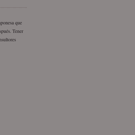
japonesa que
spués. Tener
nsultores