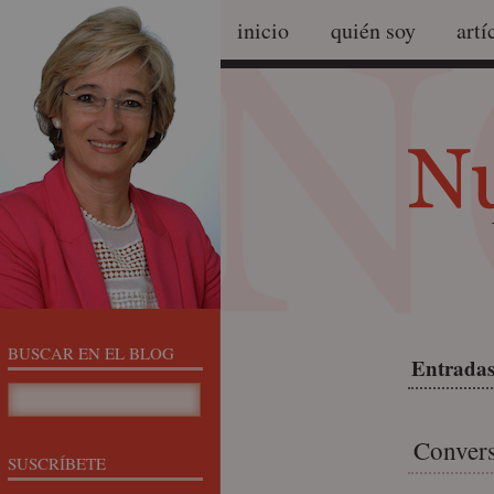
inicio
quién soy
artí
BUSCAR EN EL BLOG
Entradas
Convers
SUSCRÍBETE