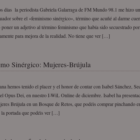
s días la periodista Gabriela Galarraga de FM Mundo 98.1 me hizo una
uador sobre el «feminismo sinérgico», término que acuñé al darme cuen
 poner un adjetivo al término feminismo que había sido secuestrado por 
amente para mejora de la realidad. No tiene que ver […]
mo Sinérgico: Mujeres-Brújula
na hemos tenido el placer y el honor de contar con Isabel Sánchez, Sec
el Opus Dei, en nuestro I-WiL Online de diciembre. Isabel ha presentad
jeres Brújula en un Bosque de Retos, que podéis comprar pinchando en 
e la portada que podéis ver […]