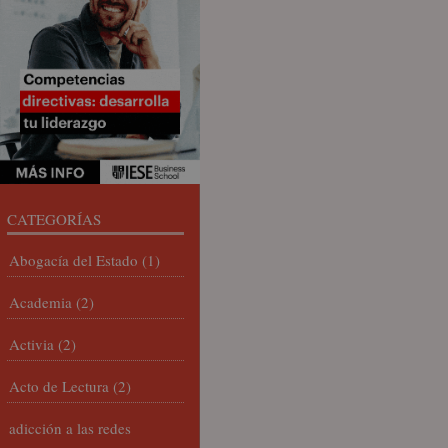
CATEGORÍAS
Abogacía del Estado
(1)
Academia
(2)
Activia
(2)
Acto de Lectura
(2)
adicción a las redes