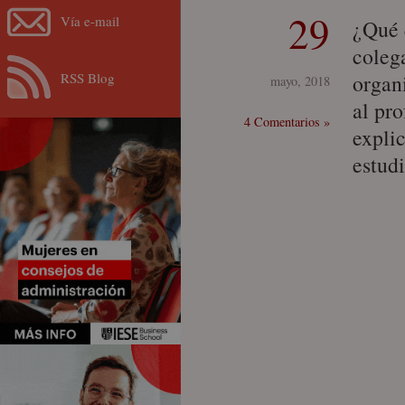
29
Vía e-mail
¿Qué 
coleg
RSS Blog
organ
mayo, 2018
al pr
4 Comentarios »
explic
estud