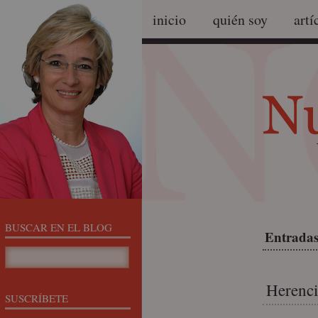
inicio
quién soy
artí
BUSCAR EN EL BLOG
Entradas
Herenci
SUSCRÍBETE