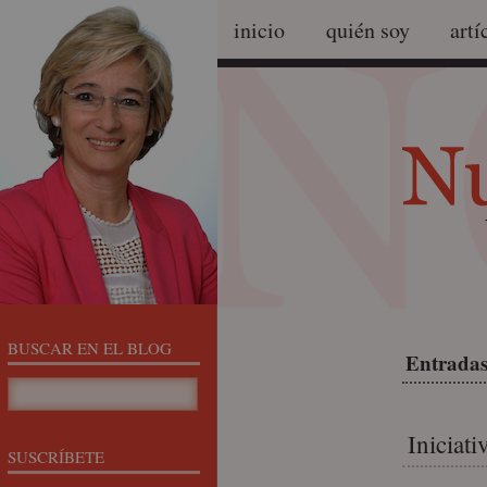
inicio
quién soy
artí
BUSCAR EN EL BLOG
Entradas
Iniciat
SUSCRÍBETE