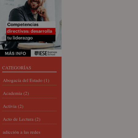
CATEGORÍAS
Abogacía del Estado
(1)
Academia
(2)
Activia
(2)
Acto de Lectura
(2)
adicción a las redes